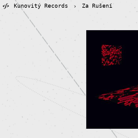
Kunovitý Records
›
Za Rušení