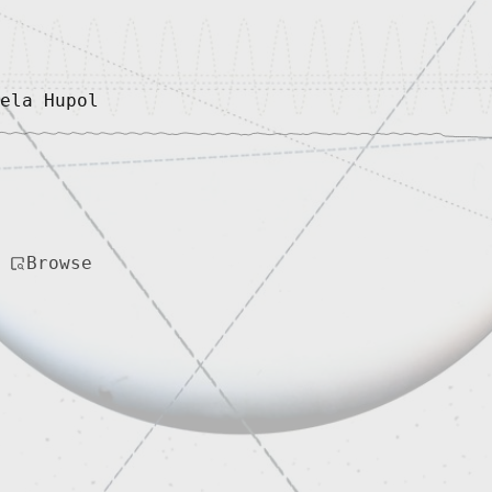
ela Hupol
Browse