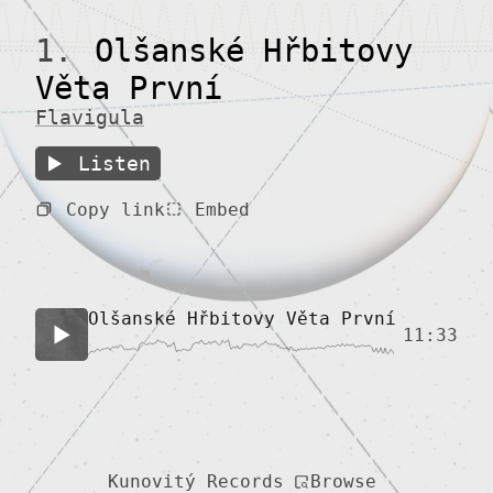
1.
Olšanské Hřbitovy
Věta První
Flavigula
Listen
Copy link
Embed
Olšanské Hřbitovy Věta První
11:33
Browse
Kunovitý Records